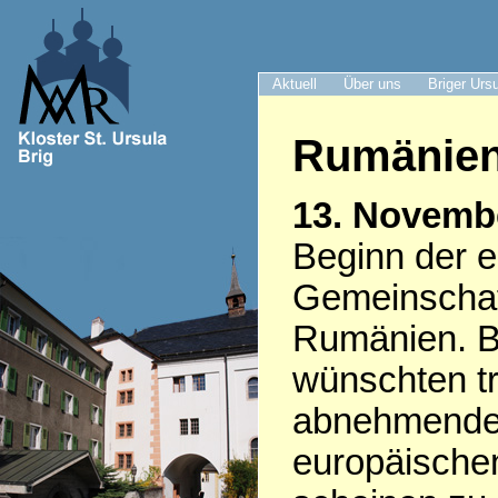
Aktuell
Über uns
Briger Urs
Rumänie
13. Novemb
Beginn der e
Gemeinschaft
Rumänien. Br
wünschten tr
abnehmenden
europäischen