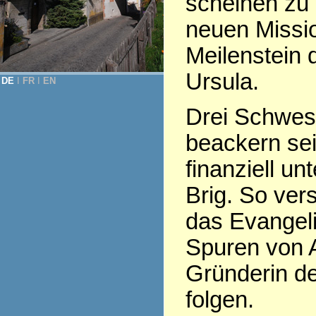
scheinen zu 
neuen Missio
Meilenstein d
Ursula.
DE
Ι
FR
Ι
EN
Drei Schwest
beackern sei
finanziell un
Brig. So ve
das Evangeli
Spuren von 
Gründerin de
folgen.