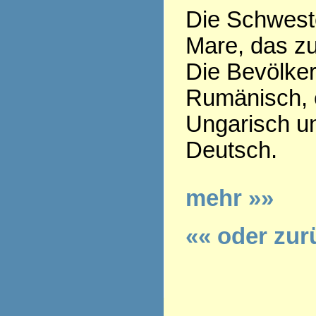
Die Schweste
Mare, das z
Die Bevölker
Rumänisch, e
Ungarisch u
Deutsch.
mehr »»
«« oder zur