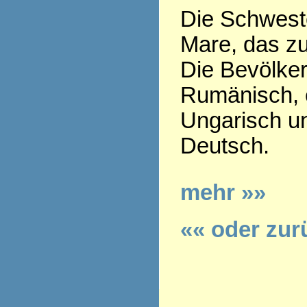
Die Schweste
Mare, das z
Die Bevölker
Rumänisch, e
Ungarisch u
Deutsch.
mehr »»
«« oder zur