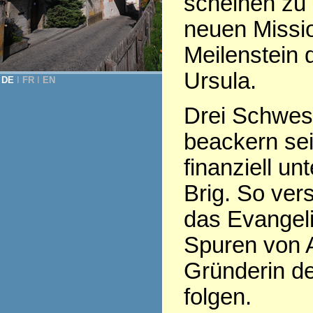
scheinen zu 
neuen Missio
Meilenstein d
Ursula.
DE
Ι
FR
Ι
EN
Drei Schwest
beackern sei
finanziell un
Brig. So ve
das Evangeli
Spuren von 
Gründerin de
folgen.