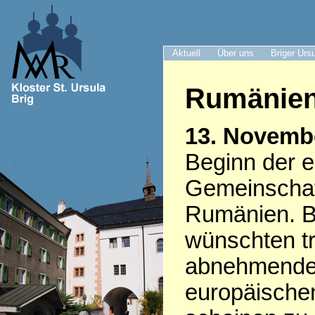
Aktuell
Über uns
Briger Urs
Rumänie
13. Novemb
Beginn der e
Gemeinschaft
Rumänien. Br
wünschten tr
abnehmenden
europäischen