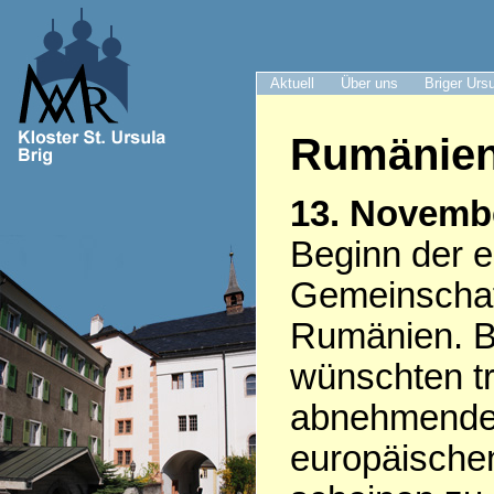
Aktuell
Über uns
Briger Urs
Rumänie
13. Novemb
Beginn der e
Gemeinschaft
Rumänien. Br
wünschten tr
abnehmenden
europäischen