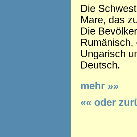
Die Schweste
Mare, das z
Die Bevölker
Rumänisch, e
Ungarisch u
Deutsch.
mehr »»
«« oder zur