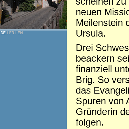
scheinen zu 
neuen Missio
Meilenstein d
Ursula.
DE
Ι
FR
Ι
EN
Drei Schwest
beackern sei
finanziell un
Brig. So ve
das Evangeli
Spuren von 
Gründerin de
folgen.