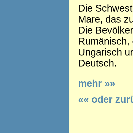
Die Schweste
Mare, das z
Die Bevölker
Rumänisch, e
Ungarisch u
Deutsch.
mehr »»
«« oder zur