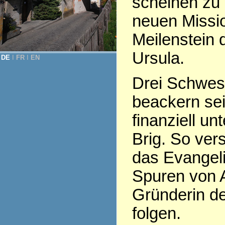
scheinen zu 
neuen Missio
Meilenstein d
Ursula.
DE
Ι
FR
Ι
EN
Drei Schwest
beackern sei
finanziell un
Brig. So ve
das Evangeli
Spuren von 
Gründerin de
folgen.