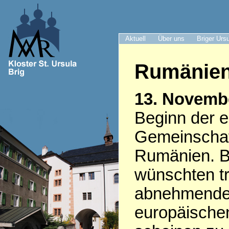
Aktuell
Über uns
Briger Urs
Rumänie
13. Novemb
Beginn der e
Gemeinschaft
Rumänien. Br
wünschten tr
abnehmenden
europäischen