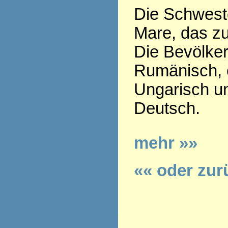
Die Schweste
Mare, das z
Die Bevölker
Rumänisch, e
Ungarisch u
Deutsch.
mehr »»
«« oder zur