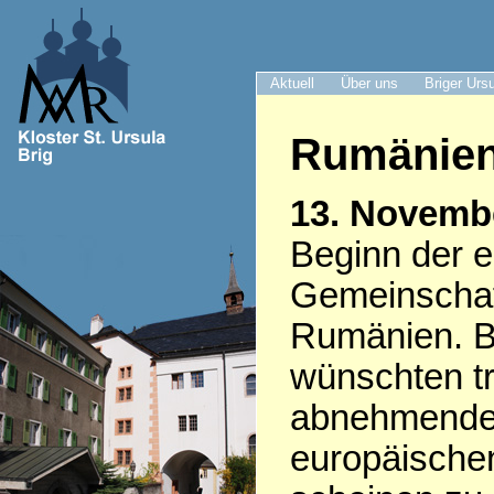
Aktuell
Über uns
Briger Urs
Rumänie
13. Novemb
Beginn der e
Gemeinschaft
Rumänien. Br
wünschten tr
abnehmenden
europäischen