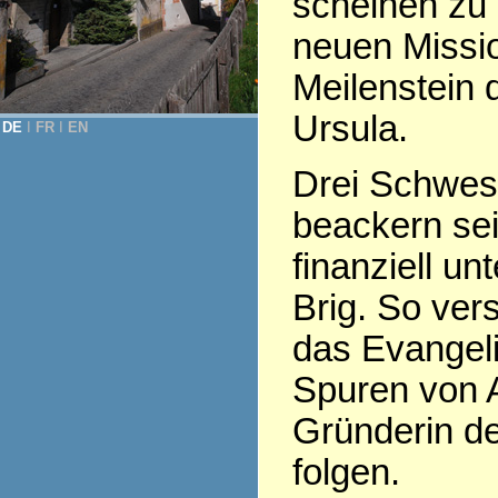
scheinen zu 
neuen Missio
Meilenstein d
Ursula.
DE
Ι
FR
Ι
EN
Drei Schwest
beackern sei
finanziell un
Brig. So ve
das Evangeli
Spuren von 
Gründerin de
folgen.