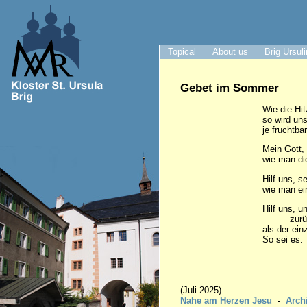
Topical
About us
Brig Ursul
Gebet im Sommer
Wie die Hi
so wird un
je fruchtba
Mein Gott, 
wie man di
Hilf uns, s
wie man ein
Hilf uns, u
zurück
als der ein
So sei es.
Made
(Juli 2025)
Nahe am Herzen Jesu
-
Arch