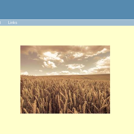
t
Links