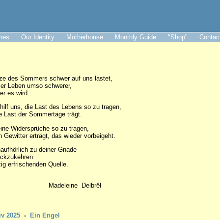
ines
Our Identity
Motherhouse
Monthly Guide
"Shop"
Contac
tze des Sommers schwer auf uns lastet,
ser Leben umso schwerer,
rer es wird.
hilf uns, die Last des Lebens so zu tragen,
e Last der Sommertage trägt.
eine Widersprüche so zu tragen,
 Gewitter erträgt, das wieder vorbeigeht.
naufhörlich zu deiner Gnade
zukehren
zig erfrischenden Quelle.
leine Delbrêl
iv 2025
-
Ein Engel