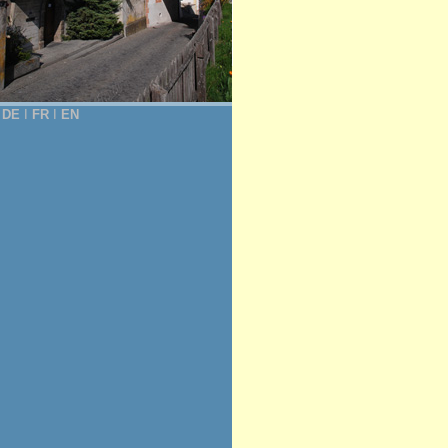
DE
Ι
FR
Ι
EN