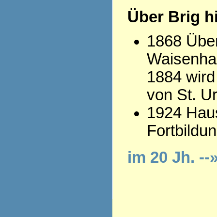
Über Brig h
1868 Übe
Waisenhau
1884 wird
von St. Ur
1924 Haus
Fortbildu
im 20 Jh. --