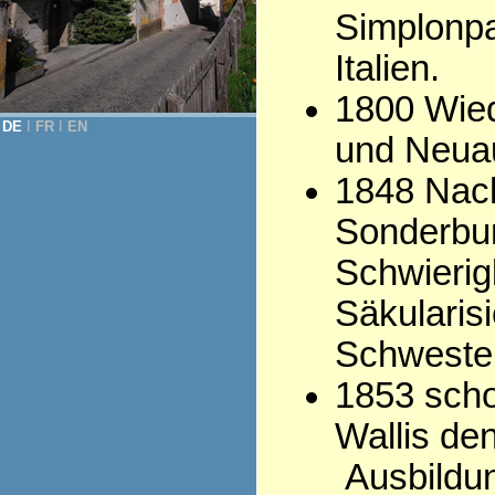
Simplonpa
Italien.
1800 Wied
DE
Ι
FR
Ι
EN
und Neuau
1848 Nac
Sonderbun
Schwierig
Säkularisi
Schwester
1853 scho
Wallis de
Ausbildun