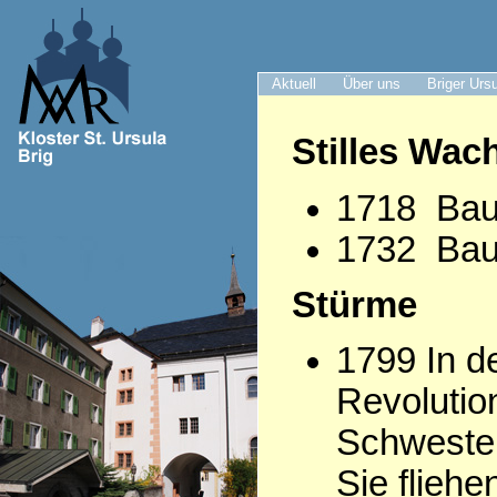
Aktuell
Über uns
Briger Urs
Stilles Wac
1718 Bau
1732 Bau 
Stürme
1799 In d
Revolutio
Schwester
Sie fliehe