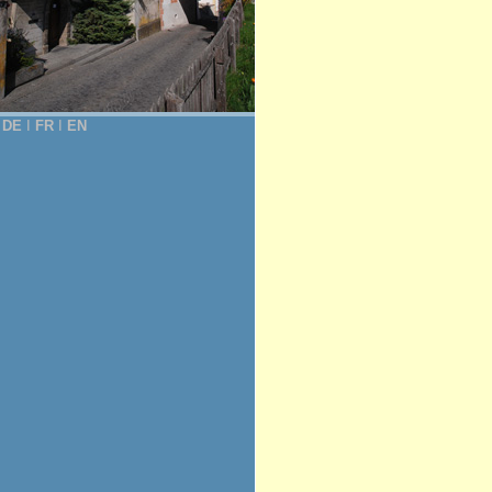
DE
Ι
FR
Ι
EN