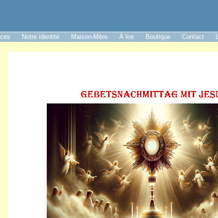
nces
Notre identité
Maison-Mère
À lire
Boutique
Contact