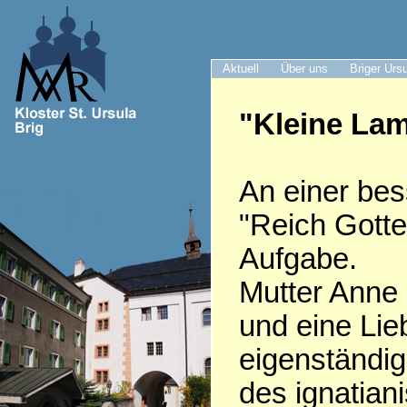
Aktuell
Über uns
Briger Urs
"Kleine La
An einer bes
"Reich Gottes
Aufgabe.
Mutter Anne
und eine Lie
eigenständi
des ignatia