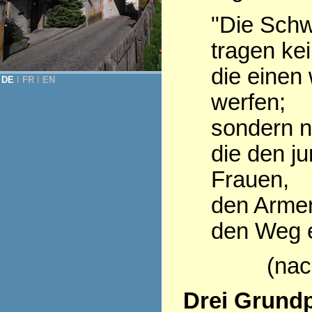
"Die Schw
tragen ke
die einen
DE
Ι
FR
Ι
EN
werfen;
sondern n
die den j
Frauen,
den Armen
den Weg er
(nac
Drei Grundp