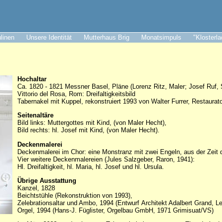
ulinen
Unsere Identität
Mutterhaus Brig
Monatsimpuls
"Klosterl
Hochaltar
Ca. 1820 - 1821 Messner Basel, Pläne (Lorenz Ritz, Maler; Josef Ruf, S
Vittorio del Rosa, Rom: Dreifaltigkeitsbild
Tabernakel mit Kuppel, rekonstruiert 1993 von Walter Furrer, Restaurator
Seitenaltäre
Bild links: Muttergottes mit Kind, (von Maler Hecht),
Bild rechts: hl. Josef mit Kind, (von Maler Hecht).
Deckenmalerei
Deckenmalerei im Chor: eine Monstranz mit zwei Engeln, aus der Zeit
Vier weitere Deckenmalereien (Jules Salzgeber, Raron, 1941):
Hl. Dreifaltigkeit, hl. Maria, hl. Josef und hl. Ursula.
Übrige Ausstattung
Kanzel, 1828
Beichtstühle (Rekonstruktion von 1993),
Zelebrationsaltar und Ambo, 1994 (Entwurf Architekt Adalbert Grand, L
Orgel, 1994 (Hans-J. Füglister, Orgelbau GmbH, 1971 Grimisuat/VS)