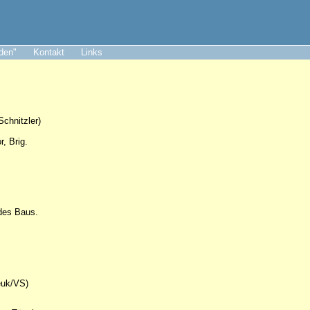
aden"
Kontakt
Links
chnitzler)
, Brig.
 des Baus.
euk/VS)