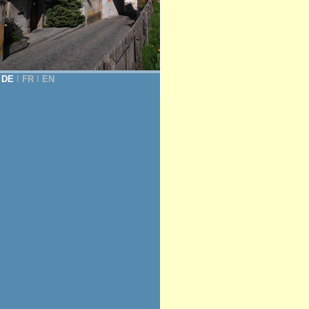
DE
Ι
FR
Ι
EN