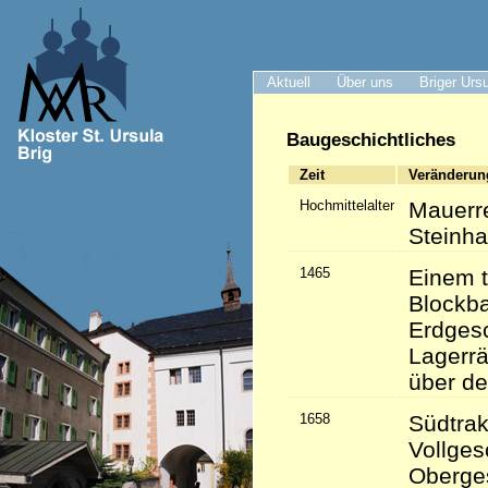
Aktuell
Über uns
Briger Urs
Baugeschichtliches
Zeit
Veränderun
Hochmittelalter
Mauerr
Steinh
1465
Einem t
Blockba
Erdgesc
Lagerr
über de
1658
Südtrak
Vollges
Oberge