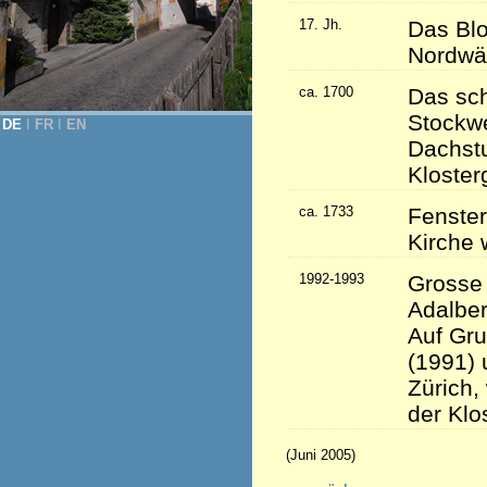
17. Jh.
Das Blo
Nordwär
ca. 1700
Das sc
Stockwe
DE
Ι
FR
Ι
EN
Dachstu
Kloster
ca. 1733
Fenster
Kirche 
1992-1993
Grosse 
Adalber
Auf Gru
(1991) 
Zürich,
der Klo
(Juni 2005)