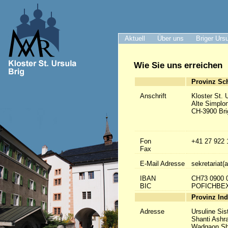
Aktuell
Über uns
Briger Urs
Wie Sie uns erreichen
Provinz Sc
Anschrift
Kloster St. 
Alte Simplo
CH-3900 Bri
Fon
+41 27 922 
Fax
E-Mail Adresse
sekretariat(a
IBAN
CH73 0900 
BIC
POFICHBE
Provinz Ind
Adresse
Ursuline Sis
Shanti Ashr
Wadgaon Sh