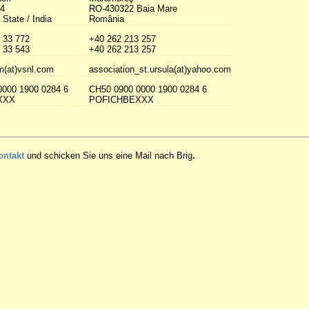
14
RO-430322 Baia Mare
State / India
România
 33 772
+40 262 213 257
 33 543
+40 262 213 257
m(at)vsnl.com
association_st.ursula(at)yahoo.com
0000 1900 0284 6
CH50 0900 0000 1900 0284 6
XXX
POFICHBEXXX
ontakt
und schicken Sie uns eine Mail nach Brig
.