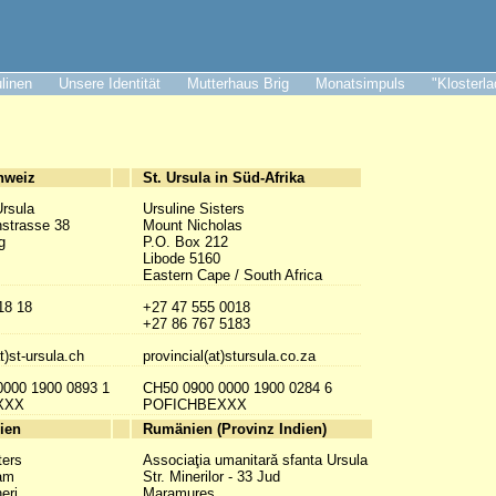
ulinen
Unsere Identität
Mutterhaus Brig
Monatsimpuls
"Klosterl
hweiz
St. Ursula in Süd-Afrika
Ursula
Ursuline Sisters
nstrasse 38
Mount Nicholas
g
P.O. Box 212
Libode 5160
Eastern Cape / South Africa
18 18
+27 47 555 0018
+27 86 767 5183
t)st-ursula.ch
provincial(at)stursula.co.za
0000 1900 0893 1
CH50 0900 0000 1900 0284 6
XXX
POFICHBEXXX
ien
Rumänien (Provinz Indien)
ters
Associaţia umanitarǎ sfanta Ursula
am
Str. Minerilor - 33 Jud
eri
Maramureş