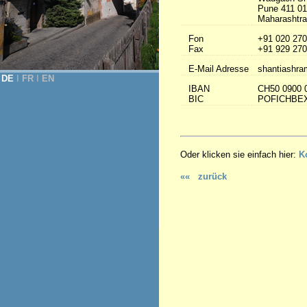
Pune 411 0
Maharashtra 
Fon
+91 020 270
Fax
+91 929 270
E-Mail Adresse
shantiashra
DE
Ι
FR
Ι
EN
IBAN
CH50 0900 
BIC
POFICHBE
Oder klicken sie einfach hier:
K
«« zurück