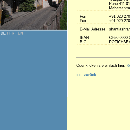
Pune 411 0
Maharashtra 
Fon
+91 020 270
Fax
+91 929 270
E-Mail Adresse
shantiashra
DE
Ι
FR
Ι
EN
IBAN
CH50 0900 
BIC
POFICHBE
Oder klicken sie einfach hier:
K
«« zurück