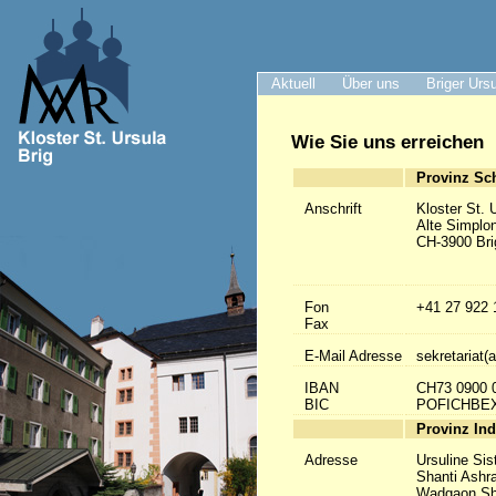
Aktuell
Über uns
Briger Urs
Wie Sie uns erreichen
Provinz Sc
Anschrift
Kloster St. 
Alte Simplo
CH-3900 Bri
Fon
+41 27 922 
Fax
E-Mail Adresse
sekretariat(a
IBAN
CH73 0900 
BIC
POFICHBE
Provinz Ind
Adresse
Ursuline Sis
Shanti Ashr
Wadgaon Sh