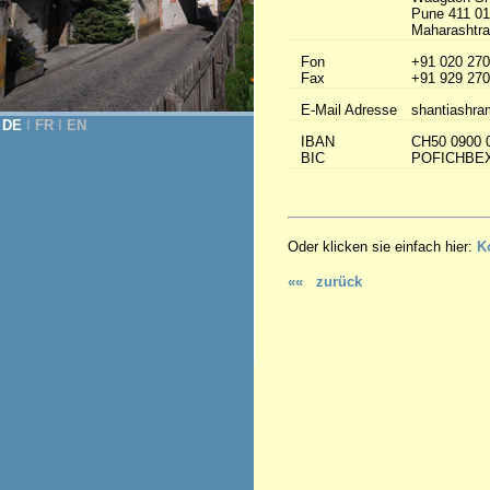
Pune 411 0
Maharashtra 
Fon
+91 020 270
Fax
+91 929 270
E-Mail Adresse
shantiashra
DE
Ι
FR
Ι
EN
IBAN
CH50 0900 
BIC
POFICHBE
Oder klicken sie einfach hier:
K
«« zurück