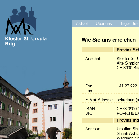
Aktuell
Über uns
Briger Urs
Wie Sie uns erreichen
Provinz Sc
Anschrift
Kloster St. 
Alte Simplo
CH-3900 Bri
Fon
+41 27 922 
Fax
E-Mail Adresse
sekretariat(a
IBAN
CH73 0900 
BIC
POFICHBE
Provinz Ind
Adresse
Ursuline Sis
Shanti Ashr
Wadgaon Sh