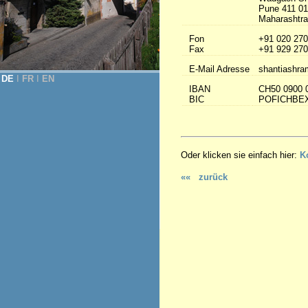
Pune 411 0
Maharashtra 
Fon
+91 020 270
Fax
+91 929 270
E-Mail Adresse
shantiashra
DE
Ι
FR
Ι
EN
IBAN
CH50 0900 
BIC
POFICHBE
Oder klicken sie einfach hier:
K
«« zurück