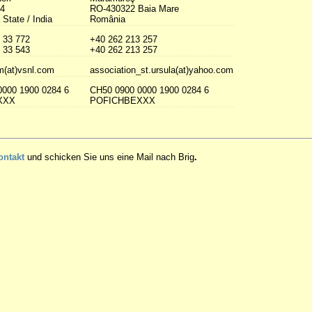
14
RO-430322 Baia Mare
State / India
România
 33 772
+40 262 213 257
 33 543
+40 262 213 257
m(at)vsnl.com
association_st.ursula(at)yahoo.com
0000 1900 0284 6
CH50 0900 0000 1900 0284 6
XXX
POFICHBEXXX
ontakt
und schicken Sie uns eine Mail nach Brig
.