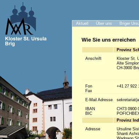
Aktuell
Über uns
Briger Urs
Wie Sie uns erreichen
Provinz Sc
Anschrift
Kloster St. 
Alte Simplo
CH-3900 Bri
Fon
+41 27 922 
Fax
E-Mail Adresse
sekretariat(a
IBAN
CH73 0900 
BIC
POFICHBE
Provinz Ind
Adresse
Ursuline Sis
Shanti Ashr
Wadgaon Sh