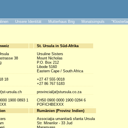
ulinen
Unsere Identität
Mutterhaus Brig
Monatsimpuls
"Klosterl
hweiz
St. Ursula in Süd-Afrika
Ursula
Ursuline Sisters
nstrasse 38
Mount Nicholas
g
P.O. Box 212
Libode 5160
Eastern Cape / South Africa
18 18
+27 47 555 0018
+27 86 767 5183
t)st-ursula.ch
provincial(at)stursula.co.za
0000 1900 0893 1
CH50 0900 0000 1900 0284 6
XXX
POFICHBEXXX
ien
Rumänien (Provinz Indien)
ters
Associaţia umanitarǎ sfanta Ursula
am
Str. Minerilor - 33 Jud
eri
Maramureş