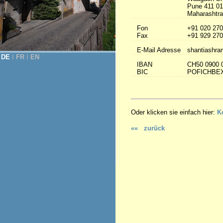
Pune 411 0
Maharashtra 
Fon
+91 020 270
Fax
+91 929 270
E-Mail Adresse
shantiashra
DE
Ι
FR
Ι
EN
IBAN
CH50 0900 
BIC
POFICHBE
Oder klicken sie einfach hier:
K
«« zurück