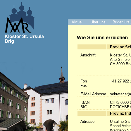
Aktuell
Über uns
Briger Urs
Wie Sie uns erreichen
Provinz Sc
Anschrift
Kloster St. 
Alte Simplo
CH-3900 Bri
Fon
+41 27 922 
Fax
E-Mail Adresse
sekretariat(a
IBAN
CH73 0900 
BIC
POFICHBE
Provinz Ind
Adresse
Ursuline Sis
Shanti Ashr
Wadgaon Sh