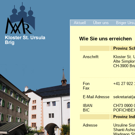
Aktuell
Über uns
Briger Urs
Wie Sie uns erreichen
Provinz Sc
Anschrift
Kloster St. 
Alte Simplo
CH-3900 Bri
Fon
+41 27 922 
Fax
E-Mail Adresse
sekretariat(a
IBAN
CH73 0900 
BIC
POFICHBE
Provinz Ind
Adresse
Ursuline Sis
Shanti Ashr
Wadgaon Sh