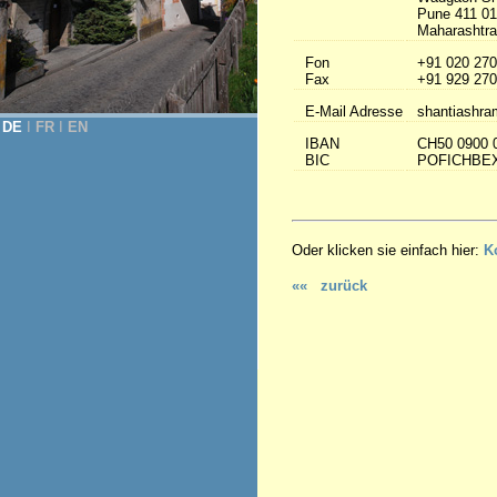
Pune 411 0
Maharashtra 
Fon
+91 020 270
Fax
+91 929 270
E-Mail Adresse
shantiashra
DE
Ι
FR
Ι
EN
IBAN
CH50 0900 
BIC
POFICHBE
Oder klicken sie einfach hier:
K
«« zurück