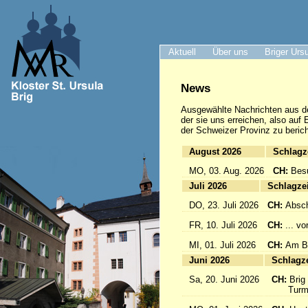
Aktuell
Über uns
Briger Urs
News
Ausgewählte Nachrichten
aus d
der sie uns erreichen, also auf
der Schweizer Provinz zu berich
August 2026
Sc
MO, 03. Aug. 2026
CH:
Bes
Juli 2026
Sc
DO, 23. Juli 2026
CH:
Absch
FR, 10. Juli 2026
CH:
... v
MI, 01. Juli 2026
CH:
Am Br
Juni 2026
Sc
Sa, 20. Juni 2026
CH:
Brig
Turmfü