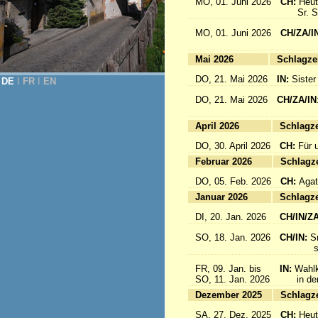
MO, 01. Juni 2026
CH:
Heut
Sr. Sab
MO, 01. Juni 2026
CH/ZA/I
for 
Mai 2026
Sc
DO, 21. Mai 2026
IN:
Sister
DE
Ι
FR
Ι
EN
DO, 21. Mai 2026
CH/ZA/IN
für da
April 2026
Sc
DO, 30. April 2026
CH:
Für 
Februar 2026
Sc
DO, 05. Feb. 2026
CH:
Agat
Januar 2026
Sc
DI, 20. Jan. 2026
CH/IN/Z
SO, 18. Jan. 2026
CH/IN:
S
sind a
FR, 09. Jan. bis
IN:
Wahlk
SO, 11. Jan. 2026
in der 
Dezember 2025
Sc
SA, 27. Dez. 2025
CH:
Heut