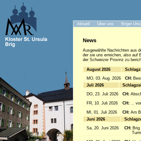
Aktuell
Über uns
Briger Urs
News
Ausgewählte Nachrichten
aus d
der sie uns erreichen, also auf
der Schweizer Provinz zu berich
August 2026
Sc
MO, 03. Aug. 2026
CH:
Bes
Juli 2026
Sc
DO, 23. Juli 2026
CH:
Absch
FR, 10. Juli 2026
CH:
... v
MI, 01. Juli 2026
CH:
Am Br
Juni 2026
Sc
Sa, 20. Juni 2026
CH:
Brig
Turmfü