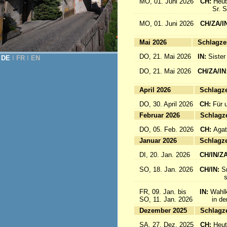
MO, 01. Juni 2026
CH:
Heut
Sr. Sab
MO, 01. Juni 2026
CH/ZA/I
for 
Mai 2026
Sc
DO, 21. Mai 2026
IN:
Sister
DE
Ι
FR
Ι
EN
DO, 21. Mai 2026
CH/ZA/IN
für da
April 2026
Sc
DO, 30. April 2026
CH:
Für 
Februar 2026
Sc
DO, 05. Feb. 2026
CH:
Agat
Januar 2026
Sc
DI, 20. Jan. 2026
CH/IN/Z
SO, 18. Jan. 2026
CH/IN:
S
sind a
FR, 09. Jan. bis
IN:
Wahlk
SO, 11. Jan. 2026
in der 
Dezember 2025
Sc
SA, 27. Dez. 2025
CH:
Heut