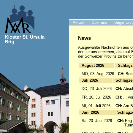
Aktuell
Über uns
Briger Urs
News
Ausgewählte Nachrichten
aus d
der sie uns erreichen, also auf
der Schweizer Provinz zu berich
August 2026
Sc
MO, 03. Aug. 2026
CH:
Bes
Juli 2026
Sc
DO, 23. Juli 2026
CH:
Absch
FR, 10. Juli 2026
CH:
... v
MI, 01. Juli 2026
CH:
Am Br
Juni 2026
Sc
Sa, 20. Juni 2026
CH:
Brig
Turmfü