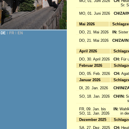
MO, 01. Juni 2026
CH:
Heut
Sr. Sab
MO, 01. Juni 2026
CH/ZA/I
for 
Mai 2026
Sc
DO, 21. Mai 2026
IN:
Sister
DE
Ι
FR
Ι
EN
DO, 21. Mai 2026
CH/ZA/IN
für da
April 2026
Sc
DO, 30. April 2026
CH:
Für 
Februar 2026
Sc
DO, 05. Feb. 2026
CH:
Agat
Januar 2026
Sc
DI, 20. Jan. 2026
CH/IN/Z
SO, 18. Jan. 2026
CH/IN:
S
sind a
FR, 09. Jan. bis
IN:
Wahlk
SO, 11. Jan. 2026
in der 
Dezember 2025
Sc
SA, 27. Dez. 2025
CH:
Heut