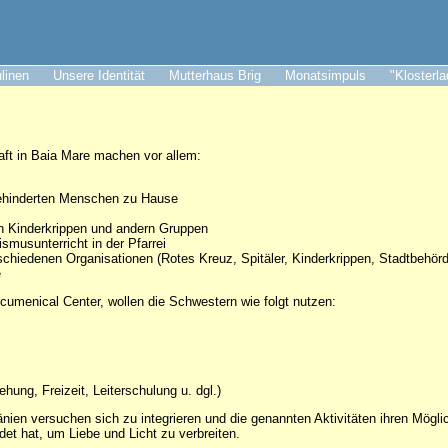
ulinen
Unsere Identität
Mutterhaus Brig
Monatsimpuls
"Klosterl
ft in Baia Mare machen vor allem:
behinderten Menschen zu Hause
n Kinderkrippen und andern Gruppen
smusunterricht in der Pfarrei
chiedenen Organisationen (Rotes Kreuz, Spitäler, Kinderkrippen, Stadtbehör
e
umenical Center, wollen die Schwestern wie folgt nutzen:
hung, Freizeit, Leiterschulung u. dgl.)
nien versuchen sich zu integrieren und die genannten Aktivitäten ihren Mögl
et hat, um Liebe und Licht zu verbreiten.