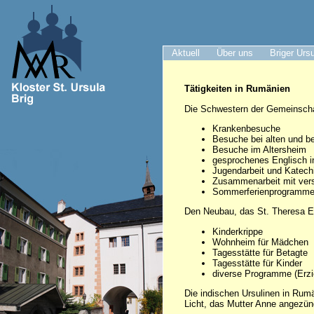
Aktuell
Über uns
Briger Urs
Tätigkeiten in Rumänien
Die Schwestern der Gemeinscha
Krankenbesuche
Besuche bei alten und 
Besuche im Altersheim
gesprochenes Englisch i
Jugendarbeit und Katechi
Zusammenarbeit mit vers
Sommerferienprogramm
Den Neubau, das St. Theresa Ec
Kinderkrippe
Wohnheim für Mädchen
Tagesstätte für Betagte
Tagesstätte für Kinder
diverse Programme (Erzie
Die indischen Ursulinen in Rumä
Licht, das Mutter Anne angezünd