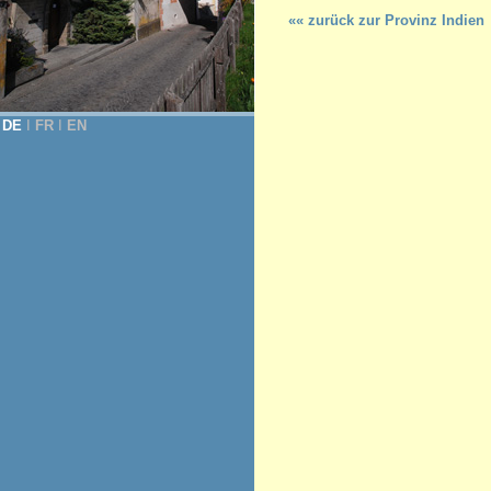
«« zurück zur Provinz Indien
DE
Ι
FR
Ι
EN