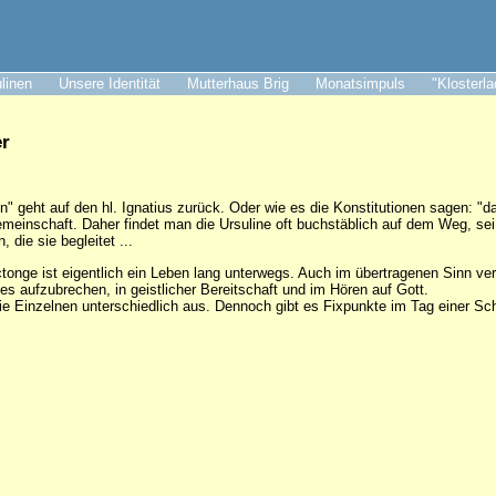
ulinen
Unsere Identität
Mutterhaus Brig
Monatsimpuls
"Klosterl
er
en" geht auf den hl. Ignatius zurück. Oder wie es die Konstitutionen sagen: "
einschaft. Daher findet man die Ursuline oft buchstäblich auf dem Weg, sei
 die sie begleitet ...
onge ist eigentlich ein Leben lang unterwegs. Auch im übertragenen Sinn verste
es aufzubrechen, in geistlicher Bereitschaft und im Hören auf Gott.
die Einzelnen unterschiedlich aus. Dennoch gibt es Fixpunkte im Tag einer S