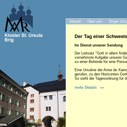
Aktuell
Über uns
Briger Urs
Der Tag einer Schwest
Im Dienst unserer Sendung
Der Leitsatz "Gott in allem find
vornehmste Aufgabe unserer Gem
zu einer Behörde für eine Person,
Eine Ursuline der Anne de Xainct
gerufen, zu den Horizonten Gott
So sieht die Tagesordnung für 
mehr Details »»