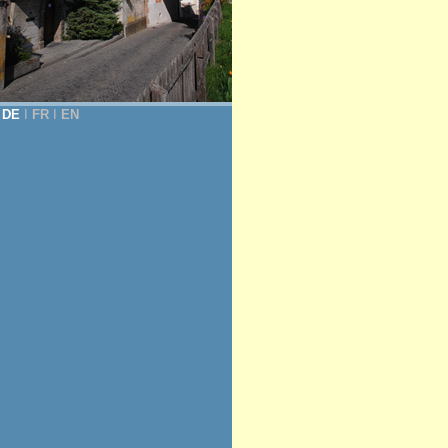
DE
Ι
FR
Ι
EN