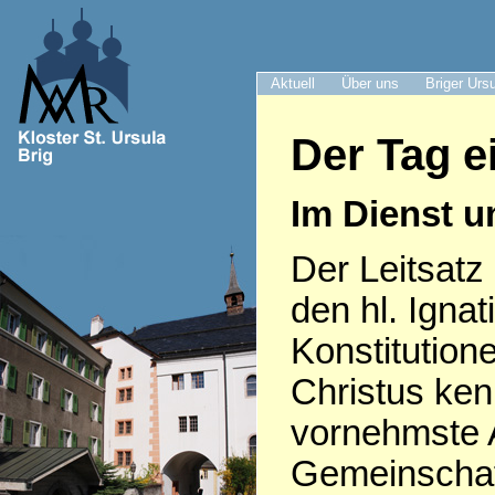
Aktuell
Über uns
Briger Urs
Der Tag e
Im Dienst 
Der Leitsatz 
den hl. Igna
Konstitutio
Christus kenn
vornehmste 
Gemeinschaft