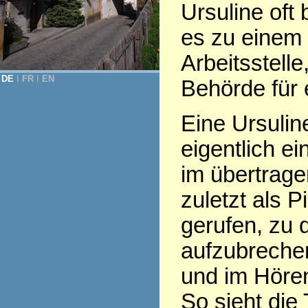
Ursuline oft
es zu einem
Arbeitsstell
DE
Ι
FR
Ι
EN
Behörde für e
Eine Ursulin
eigentlich e
im übertrage
zuletzt als Pi
gerufen, zu 
aufzubrechen,
und im Hören
So sieht die