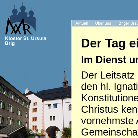
Aktuell
Über uns
Briger Urs
Der Tag e
Im Dienst 
Der Leitsatz 
den hl. Igna
Konstitutio
Christus kenn
vornehmste 
Gemeinschaft