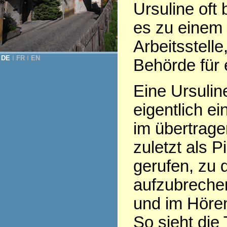
Ursuline oft
es zu einem
Arbeitsstell
DE
Ι
FR
Ι
EN
Behörde für e
Eine Ursulin
eigentlich e
im übertrage
zuletzt als Pi
gerufen, zu 
aufzubrechen,
und im Hören
So sieht die