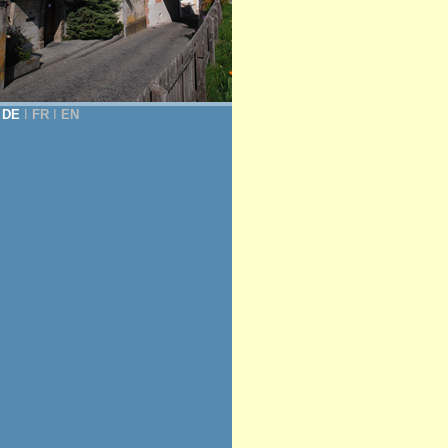
DE
Ι
FR
Ι
EN