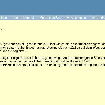
ulinen
Unsere Identität
Mutterhaus Brig
Monatsimpuls
"Klosterl
er
en" geht auf den hl. Ignatius zurück. Oder wie es die Konstitutionen sagen: "
einschaft. Daher findet man die Ursuline oft buchstäblich auf dem Weg, sei
 die sie begleitet ...
onge ist eigentlich ein Leben lang unterwegs. Auch im übertragenen Sinn verste
es aufzubrechen, in geistlicher Bereitschaft und im Hören auf Gott.
die Einzelnen unterschiedlich aus. Dennoch gibt es Fixpunkte im Tag einer S