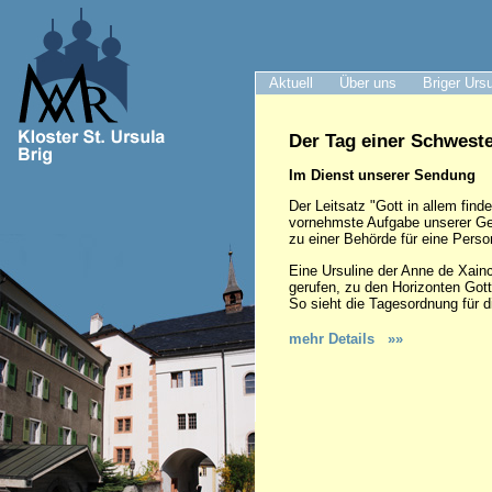
Aktuell
Über uns
Briger Urs
Der Tag einer Schwest
Im Dienst unserer Sendung
Der Leitsatz "Gott in allem find
vornehmste Aufgabe unserer Gem
zu einer Behörde für eine Person,
Eine Ursuline der Anne de Xainct
gerufen, zu den Horizonten Gott
So sieht die Tagesordnung für 
mehr Details »»