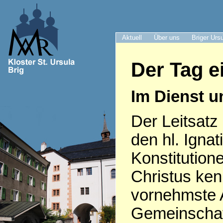
Aktuell
Über uns
Briger Urs
Der Tag e
Im Dienst 
Der Leitsatz 
den hl. Igna
Konstitutio
Christus kenn
vornehmste 
Gemeinschaft