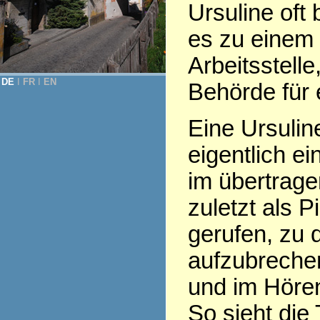
Ursuline oft
es zu einem
Arbeitsstell
DE
Ι
FR
Ι
EN
Behörde für e
Eine Ursulin
eigentlich e
im übertrage
zuletzt als Pi
gerufen, zu 
aufzubrechen,
und im Hören
So sieht die