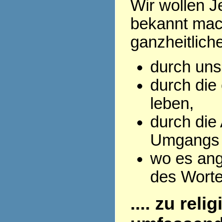
Wir wollen J
bekannt mac
ganzheitlich
durch uns
durch die 
leben,
durch die
Umgangs 
wo es ang
des Wort
.... zu rel