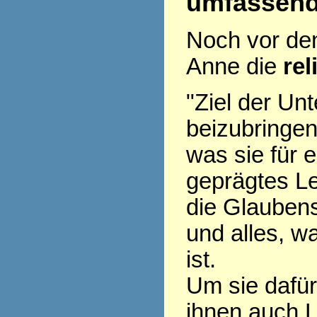
umfassen
Noch vor den 
Anne die
rel
"Ziel der Unt
beizubringen
was sie für e
geprägtes L
die Glaubens
und alles, w
ist.
Um sie dafü
ihnen auch L