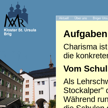
Aktuell
Über uns
Briger Urs
Aufgaben
Charisma ist
die konkrete
Vom Schulu
Als Lehrsch
Stockalper" 
Während run