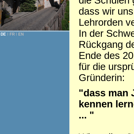
die Schulen 
dass wir uns
Lehrorden v
In der Schwe
DE
Ι
FR
Ι
EN
Rückgang der
Ende des 20.
für die ursp
Gründerin:
"dass man 
kennen lern
... "