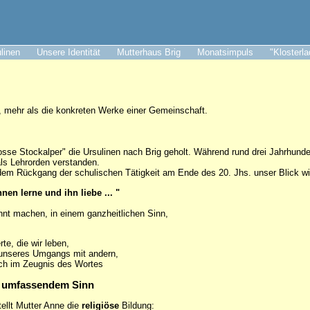
ulinen
Unsere Identität
Mutterhaus Brig
Monatsimpuls
"Klosterl
f, mehr als die konkreten Werke einer Gemeinschaft.
osse Stockalper" die Ursulinen nach Brig geholt. Während rund drei Jahrhund
als Lehrorden verstanden.
 dem Rückgang der schulischen Tätigkeit am Ende des 20. Jhs. unser Blick wie
en lerne und ihn liebe ... "
nnt machen, in einem ganzheitlichen Sinn,
rte, die wir leben,
 unseres Umgangs mit andern,
uch im Zeugnis des Wortes
 in umfassendem Sinn
tellt Mutter Anne die
religiöse
Bildung: