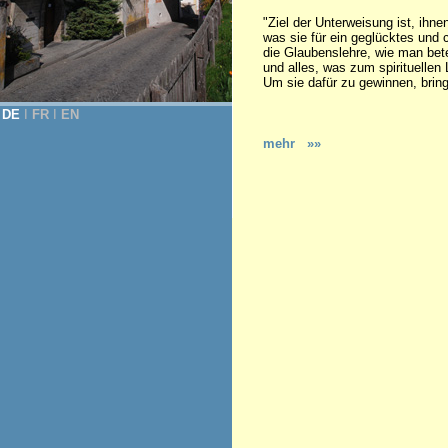
"Ziel der Unterweisung ist, ihne
was sie für ein geglücktes und 
die Glaubenslehre, wie man betet
und alles, was zum spirituellen 
Um sie dafür zu gewinnen, brin
DE
Ι
FR
Ι
EN
mehr »»