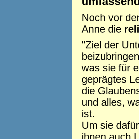
umfassen
Noch vor den 
Anne die
rel
"Ziel der Unt
beizubringen
was sie für e
geprägtes L
die Glaubens
und alles, w
ist.
Um sie dafü
ihnen auch L