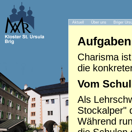
Aktuell
Über uns
Briger Urs
Aufgaben
Charisma ist
die konkrete
Vom Schulu
Als Lehrsch
Stockalper" 
Während run