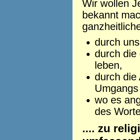
Wir wollen J
bekannt mac
ganzheitlich
durch uns
durch die 
leben,
durch die
Umgangs 
wo es ang
des Wort
.... zu rel