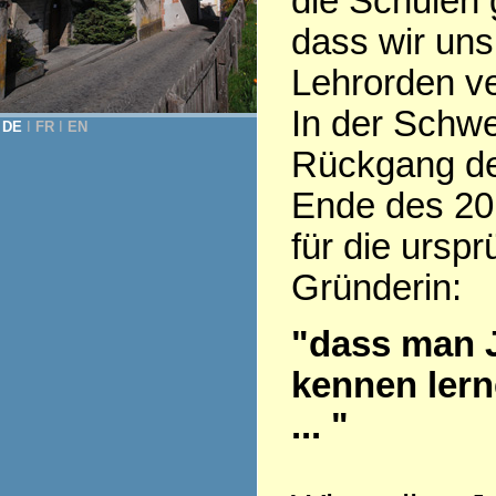
die Schulen 
dass wir uns
Lehrorden v
In der Schwe
DE
Ι
FR
Ι
EN
Rückgang der
Ende des 20.
für die ursp
Gründerin:
"dass man 
kennen lern
... "