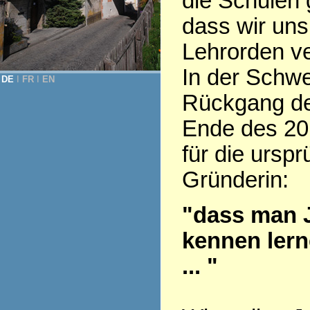
die Schulen 
dass wir uns
Lehrorden v
In der Schwe
DE
Ι
FR
Ι
EN
Rückgang der
Ende des 20.
für die ursp
Gründerin:
"dass man 
kennen lern
... "