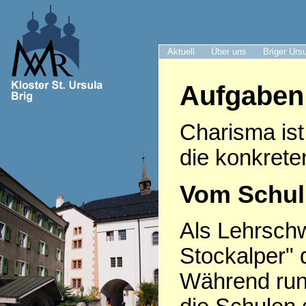
Aktuell
Über uns
Briger Urs
Aufgaben
Charisma ist
die konkrete
Vom Schulu
Als Lehrsch
Stockalper" 
Während run