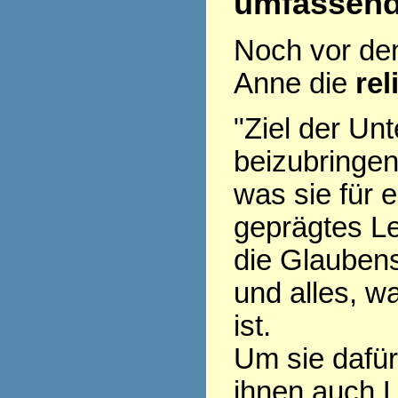
umfassen
Noch vor den 
Anne die
rel
"Ziel der Unt
beizubringen
was sie für e
geprägtes L
die Glaubens
und alles, w
ist.
Um sie dafü
ihnen auch L