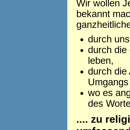
Wir wollen J
bekannt mac
ganzheitlich
durch uns
durch die 
leben,
durch die
Umgangs 
wo es ang
des Wort
.... zu rel