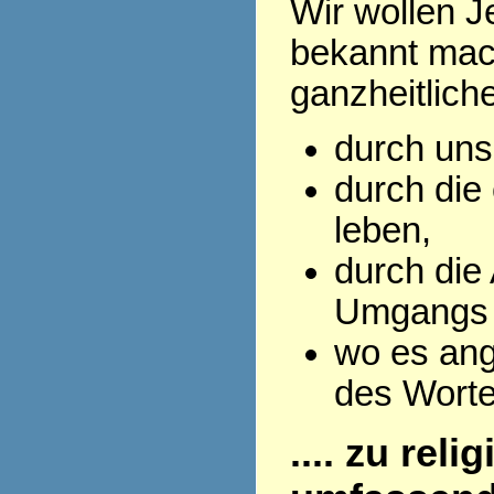
Wir wollen J
bekannt mac
ganzheitlich
durch uns
durch die 
leben,
durch die
Umgangs 
wo es ang
des Wort
.... zu rel