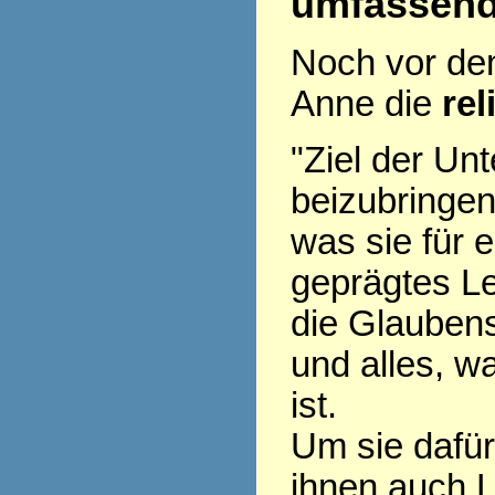
umfassen
Noch vor den 
Anne die
rel
"Ziel der Unt
beizubringen
was sie für e
geprägtes L
die Glaubens
und alles, w
ist.
Um sie dafü
ihnen auch L