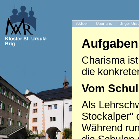
Aktuell
Über uns
Briger Urs
Aufgaben
Charisma ist
die konkrete
Vom Schulu
Als Lehrsch
Stockalper" 
Während run