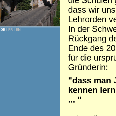
die Schulen 
dass wir uns
Lehrorden v
In der Schwe
DE
Ι
FR
Ι
EN
Rückgang der
Ende des 20.
für die ursp
Gründerin:
"dass man 
kennen lern
... "