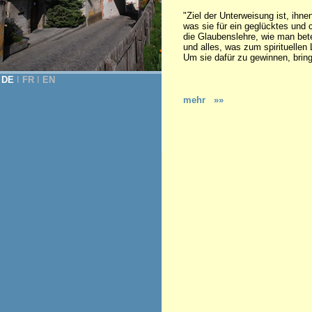
"Ziel der Unterweisung ist, ihne
was sie für ein geglücktes und 
die Glaubenslehre, wie man betet
und alles, was zum spirituellen 
Um sie dafür zu gewinnen, brin
DE
Ι
FR
Ι
EN
mehr »»