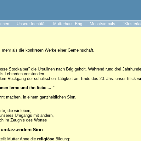
ulinen
Unsere Identität
Mutterhaus Brig
Monatsimpuls
"Klosterl
f, mehr als die konkreten Werke einer Gemeinschaft.
osse Stockalper" die Ursulinen nach Brig geholt. Während rund drei Jahrhund
als Lehrorden verstanden.
 dem Rückgang der schulischen Tätigkeit am Ende des 20. Jhs. unser Blick wie
en lerne und ihn liebe ... "
nnt machen, in einem ganzheitlichen Sinn,
rte, die wir leben,
 unseres Umgangs mit andern,
uch im Zeugnis des Wortes
 in umfassendem Sinn
tellt Mutter Anne die
religiöse
Bildung: