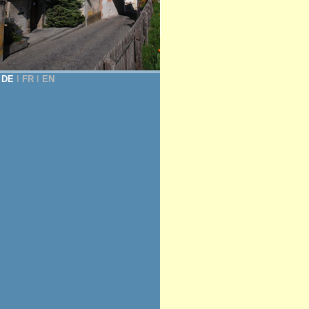
DE
Ι
FR
Ι
EN