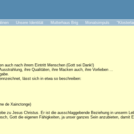
ulinen
Unsere Identität
Mutterhaus Brig
Monatsimpuls
"Klosterl
 auch nach ihrem Eintritt Menschen (Gott sei Dank!)
usstrahlung, ihre Qualitäten, ihre Macken auch, ihre Vorlieben ...
sgabe.
nnzeichnet, lässt sich in etwa so beschreiben:
ne de Xainctonge)
iebe zu Jesus Christus. Er ist die ausschlaggebende Beziehung in unserm Le
sch, Gott die eigenen Fähigkeiten, ja unser ganzes Sein anzubieten, damit E