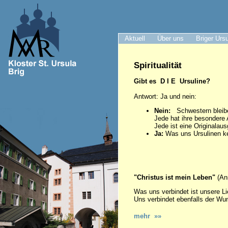
Aktuell
Über uns
Briger Urs
Spiritualität
Gibt es D I E Ursuline?
Antwort: Ja und nein:
Nein:
Schwestern bleiben
Jede hat ihre besondere A
Jede ist eine Originalau
Ja:
Was uns Ursulinen ke
"Christus ist mein Leben"
(An
Was uns verbindet ist unsere L
Uns verbindet ebenfalls der Wun
mehr »»