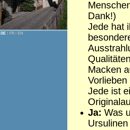
Menschen 
Dank!)
Jede hat i
DE
Ι
FR
Ι
EN
besonder
Ausstrahl
Qualitäten
Macken au
Vorlieben .
Jede ist e
Originala
Ja:
Was u
Ursulinen