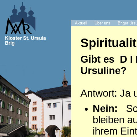
Aktuell
Über uns
Briger Urs
Spiritualit
Gibt es D I
Ursuline?
Antwort: Ja 
Nein:
Sch
bleiben a
ihrem Eintr