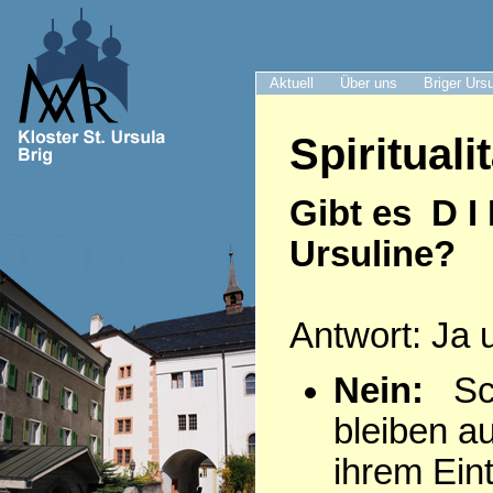
Aktuell
Über uns
Briger Urs
Spiritualit
Gibt es D I
Ursuline?
Antwort: Ja 
Nein:
Sch
bleiben a
ihrem Eintr