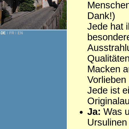
Menschen 
Dank!)
Jede hat i
DE
Ι
FR
Ι
EN
besonder
Ausstrahl
Qualitäten
Macken au
Vorlieben .
Jede ist e
Originala
Ja:
Was u
Ursulinen