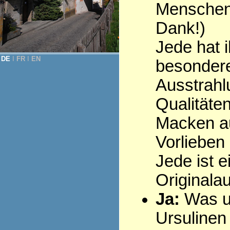
Menschen 
Dank!)
Jede hat i
DE
Ι
FR
Ι
EN
besonder
Ausstrahl
Qualitäten
Macken au
Vorlieben .
Jede ist e
Originala
Ja:
Was u
Ursulinen