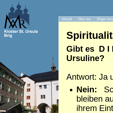
Aktuell
Über uns
Briger Urs
Spiritualit
Gibt es D I
Ursuline?
Antwort: Ja 
Nein:
Sch
bleiben a
ihrem Eintr