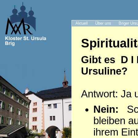
Aktuell
Über uns
Briger Urs
Spiritualit
Gibt es D I
Ursuline?
Antwort: Ja 
Nein:
Sch
bleiben a
ihrem Eintr