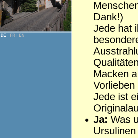
Menschen 
Dank!)
Jede hat i
DE
Ι
FR
Ι
EN
besonder
Ausstrahl
Qualitäten
Macken au
Vorlieben .
Jede ist e
Originala
Ja:
Was u
Ursulinen