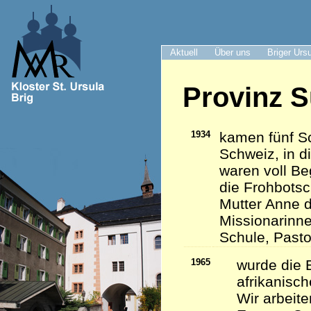
Aktuell
Über uns
Briger Urs
Provinz S
1934
kamen fünf Sc
Schweiz, in d
waren voll Be
die Frohbots
Mutter Anne d
Missionarinn
Schule, Pasto
1965
wurde die 
afrikanisc
Wir arbeite