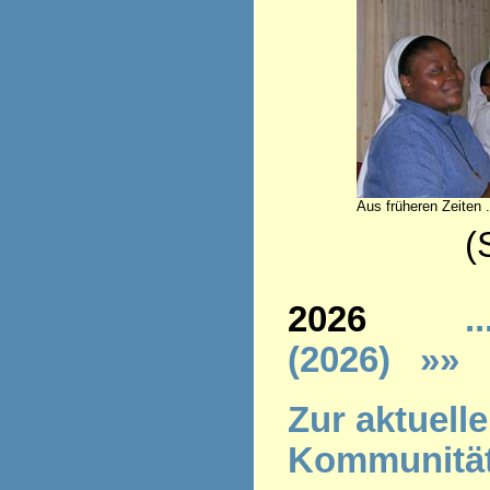
Aus früheren Zeiten .
(Stand 
2026
..
(2026)
»»
Z
ur aktuell
Kommunitä