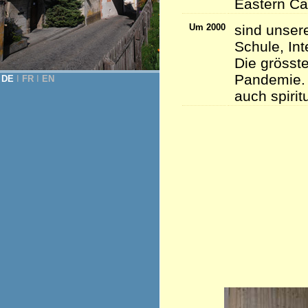
Eastern Ca
Um 2000
sind unser
Schule, Int
Die grösste
Pandemie. 
DE
Ι
FR
Ι
EN
auch spirit