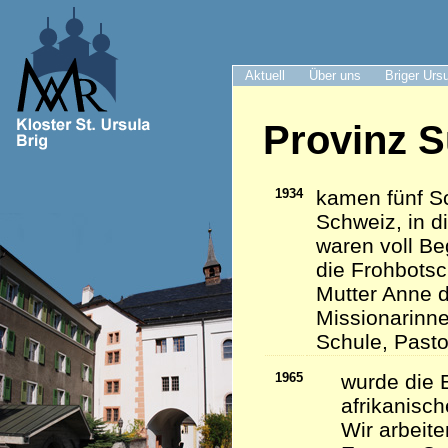
Aktuell
Über uns
Briger Urs
Provinz S
1934
kamen fünf Sc
Schweiz, in d
waren voll Be
die Frohbots
Mutter Anne d
Missionarinn
Schule, Pasto
1965
wurde die 
afrikanisc
Wir arbeite