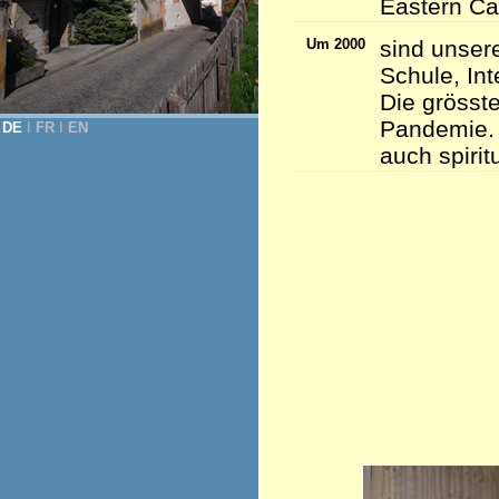
Eastern Ca
Um 2000
sind unser
Schule, Int
Die grösste
Pandemie. 
DE
Ι
FR
Ι
EN
auch spirit