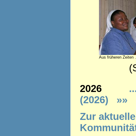
Aus früheren Zeiten .
(Stand 
2026
..
(2026)
»»
Z
ur aktuell
Kommunitä