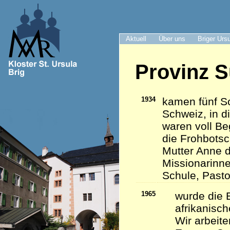
Aktuell
Über uns
Briger Urs
Provinz S
1934
kamen fünf Sc
Schweiz, in d
waren voll Be
die Frohbots
Mutter Anne d
Missionarinn
Schule, Pasto
1965
wurde die 
afrikanisc
Wir arbeite