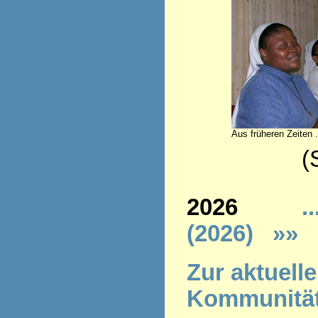
Aus früheren Zeiten .
(Stand 
2026
..
(2026)
»»
Z
ur aktuell
Kommunitä