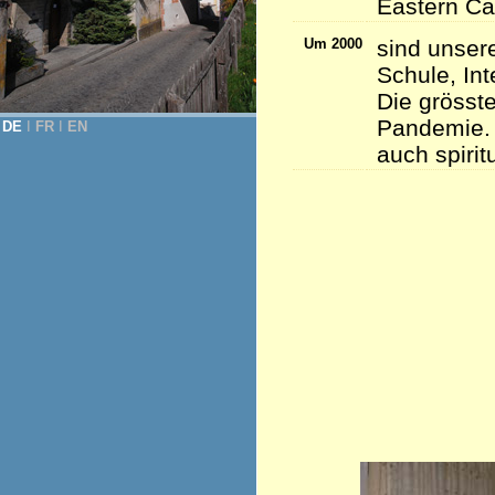
Eastern Ca
Um 2000
sind unser
Schule, Int
Die grösste
Pandemie. 
DE
Ι
FR
Ι
EN
auch spirit