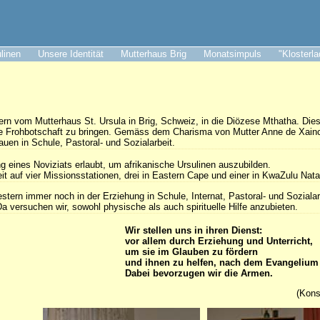
ulinen
Unsere Identität
Mutterhaus Brig
Monatsimpuls
"Klosterl
n vom Mutterhaus St. Ursula in Brig, Schweiz, in die Diözese Mthatha. Dies
die Frohbotschaft zu bringen. Gemäss dem Charisma von Mutter Anne de Xainc
en in Schule, Pastoral- und Sozialarbeit.
g eines Noviziats erlaubt, um afrikanische Ursulinen auszubilden.
eit auf vier Missionsstationen, drei in Eastern Cape und einer in KwaZulu Nata
tern immer noch in der Erziehung in Schule, Internat, Pastoral- und Sozialarb
 versuchen wir, sowohl physische als auch spirituelle Hilfe anzubieten.
Wir stellen uns in ihren Dienst:
vor allem durch Erziehung und Unterricht,
um sie im Glauben zu fördern
und ihnen zu helfen, nach dem Evangelium 
Dabei bevorzugen wir die Armen.
(Kons