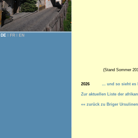
DE
Ι
FR
Ι
EN
(Stand Sommer 201
2026
... und so sieht es
Z
ur aktuellen Liste der afri
«« zurück zu Briger Ursulinen