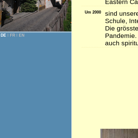
Eastern Ca
Um 2000
sind unser
Schule, Int
Die grösste
Pandemie. 
DE
Ι
FR
Ι
EN
auch spirit