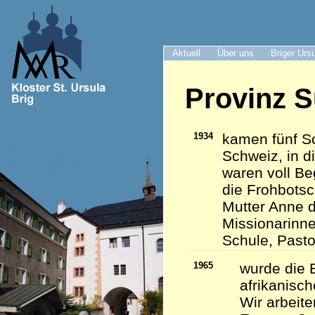
Aktuell
Über uns
Briger Urs
Provinz S
1934
kamen fünf Sc
Schweiz, in d
waren voll Be
die Frohbots
Mutter Anne d
Missionarinn
Schule, Pasto
1965
wurde die 
afrikanisc
Wir arbeite