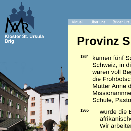
Aktuell
Über uns
Briger Urs
Provinz S
1934
kamen fünf Sc
Schweiz, in d
waren voll Be
die Frohbots
Mutter Anne d
Missionarinn
Schule, Pasto
1965
wurde die 
afrikanisc
Wir arbeite