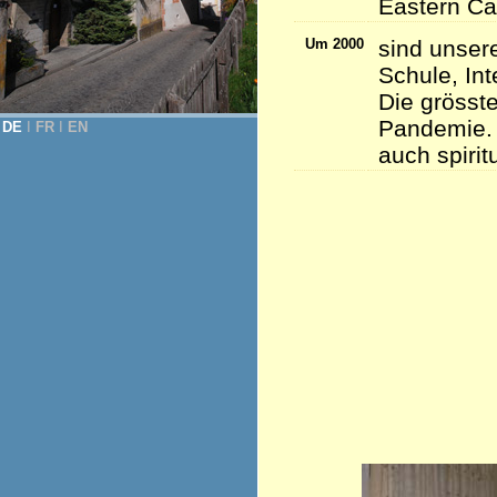
Eastern Ca
Um 2000
sind unser
Schule, Int
Die grösste
Pandemie. 
DE
Ι
FR
Ι
EN
auch spirit