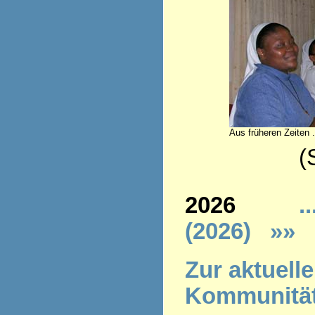
Aus früheren Zeiten .
(Stand 
2026
..
(2026)
»»
Z
ur aktuell
Kommunitä