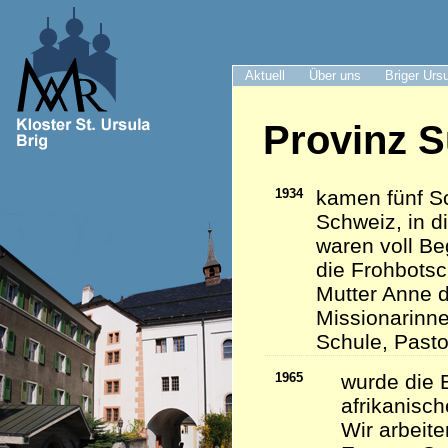
Aktuell
Über uns
Briger Urs
Provinz S
1934
kamen fünf Sc
Schweiz, in d
waren voll Be
die Frohbots
Mutter Anne d
Missionarinn
Schule, Pasto
1965
wurde die 
afrikanisc
Wir arbeite