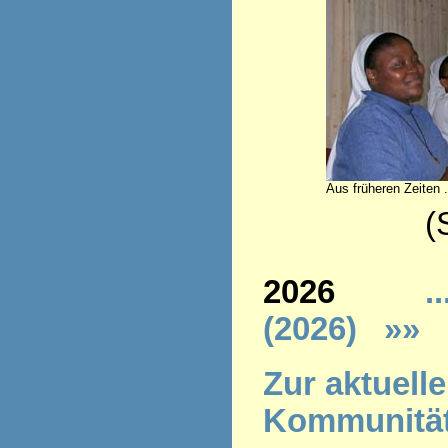
Aus früheren Zeiten .
(Stand 
2026
..
(2026)
»»
Z
ur aktuell
Kommunitä