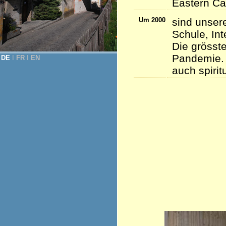
Eastern Ca
Um 2000
sind unser
Schule, Int
Die grösste
Pandemie. 
DE
Ι
FR
Ι
EN
auch spirit