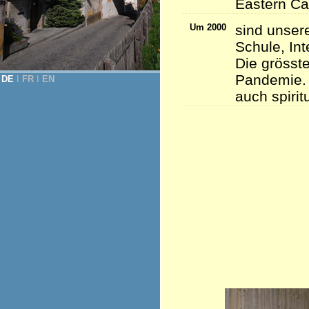
Eastern Ca
Um 2000
sind unser
Schule, Int
Die grösste
Pandemie. 
DE
Ι
FR
Ι
EN
auch spirit