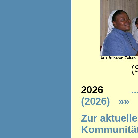
Aus früheren Zeiten .
(Stand 
2026
..
(2026)
»»
Z
ur aktuell
Kommunitä