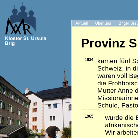
Aktuell
Über uns
Briger Urs
Provinz S
1934
kamen fünf Sc
Schweiz, in d
waren voll Be
die Frohbots
Mutter Anne d
Missionarinn
Schule, Pasto
1965
wurde die 
afrikanisc
Wir arbeite