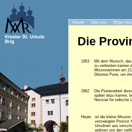
Aktuell
Über uns
Briger Urs
Die Provi
1953
Mit dem Wunsch, das 
zu verbreiten kamen d
Missionarinnen am 21.
Diözese Pune, um ihr
1962
Die Pionierarbeit dies
später dazu kamen, b
Noviziat für indische 
Heute
ist die kleine Missio
verzweigten Provinz 
Ursulinen aus versch
widmen uns den vielfä