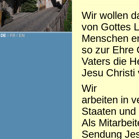
Wir wollen 
von Gottes L
Menschen en
DE
Ι
FR
Ι
EN
so zur Ehre 
Vaters die H
Jesu Christi 
Wir
arbeiten in 
Staaten und
Als Mitarbeit
Sendung Jes