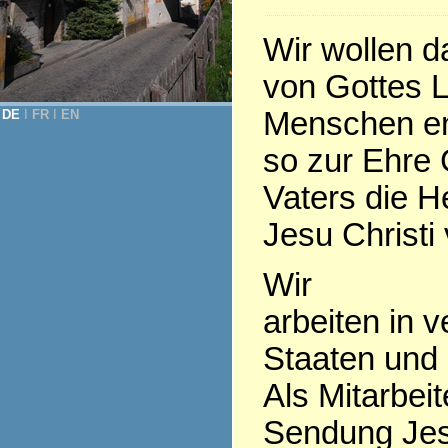
Wir wollen 
von Gottes L
Menschen en
DE
Ι
FR
Ι
EN
so zur Ehre 
Vaters die H
Jesu Christi 
Wir
arbeiten in 
Staaten und
Als Mitarbeit
Sendung Jes