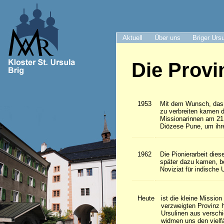
Aktuell
Über uns
Briger Urs
Die Provi
1953
Mit dem Wunsch, das 
zu verbreiten kamen d
Missionarinnen am 21.
Diözese Pune, um ihr
1962
Die Pionierarbeit dies
später dazu kamen, b
Noviziat für indische 
Heute
ist die kleine Missio
verzweigten Provinz 
Ursulinen aus versch
widmen uns den vielfä