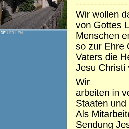
Wir wollen 
von Gottes L
Menschen en
DE
Ι
FR
Ι
EN
so zur Ehre 
Vaters die H
Jesu Christi 
Wir
arbeiten in 
Staaten und
Als Mitarbeit
Sendung Jes