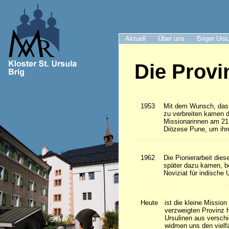
Aktuell
Über uns
Briger Urs
Die Provi
1953
Mit dem Wunsch, das 
zu verbreiten kamen d
Missionarinnen am 21.
Diözese Pune, um ihr
1962
Die Pionierarbeit dies
später dazu kamen, b
Noviziat für indische 
Heute
ist die kleine Missio
verzweigten Provinz 
Ursulinen aus versch
widmen uns den vielfä