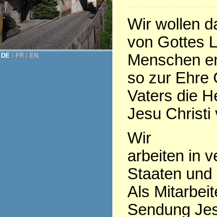
Wir wollen 
von Gottes L
Menschen en
DE
Ι
FR
Ι
EN
so zur Ehre 
Vaters die H
Jesu Christi 
Wir
arbeiten in 
Staaten und
Als Mitarbeit
Sendung Jes