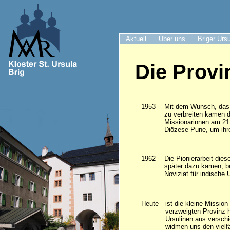
Aktuell
Über uns
Briger Urs
Die Provi
1953
Mit dem Wunsch, das 
zu verbreiten kamen d
Missionarinnen am 21.
Diözese Pune, um ihr
1962
Die Pionierarbeit dies
später dazu kamen, b
Noviziat für indische 
Heute
ist die kleine Missio
verzweigten Provinz 
Ursulinen aus versch
widmen uns den vielfä