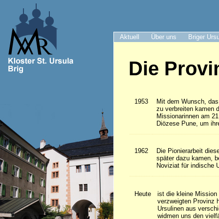
Aktuell
Über uns
Briger Urs
Die Provi
1953
Mit dem Wunsch, das 
zu verbreiten kamen d
Missionarinnen am 21.
Diözese Pune, um ihr
1962
Die Pionierarbeit dies
später dazu kamen, b
Noviziat für indische 
Heute
ist die kleine Missio
verzweigten Provinz 
Ursulinen aus versch
widmen uns den vielfä