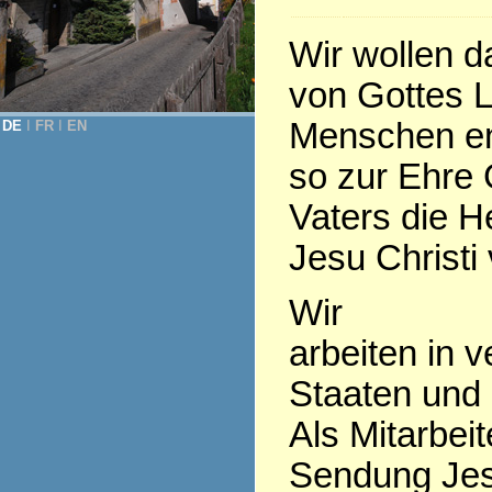
Wir wollen 
von Gottes L
Menschen en
DE
Ι
FR
Ι
EN
so zur Ehre 
Vaters die H
Jesu Christi 
Wir
arbeiten in 
Staaten und
Als Mitarbeit
Sendung Jes